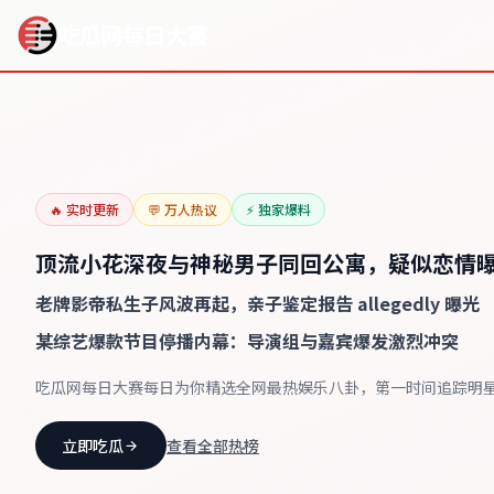
吃瓜网每日大赛
明星八卦
顶流小花深夜与神秘男子同回公寓，疑似恋情曝光
🔥 实时更新
💬 万人热议
⚡ 独家爆料
顶流小花深夜与神秘男子同回公寓，疑似恋情
老牌影帝私生子风波再起，亲子鉴定报告 allegedly 曝光
某综艺爆款节目停播内幕：导演组与嘉宾爆发激烈冲突
吃瓜网每日大赛每日为你精选全网最热娱乐八卦，第一时间追踪明
立即吃瓜
查看全部热榜