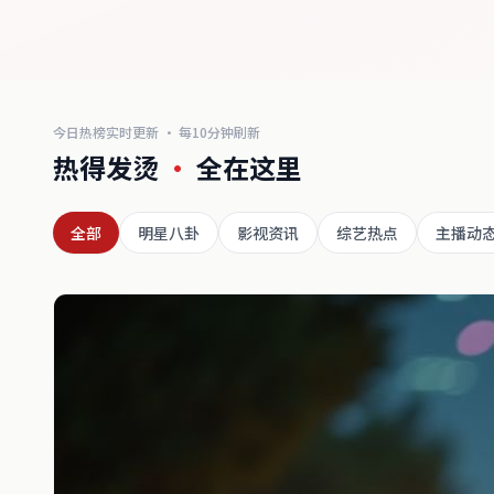
今日热榜实时更新 · 每10分钟刷新
热得发烫
·
全在这里
全部
明星八卦
影视资讯
综艺热点
主播动