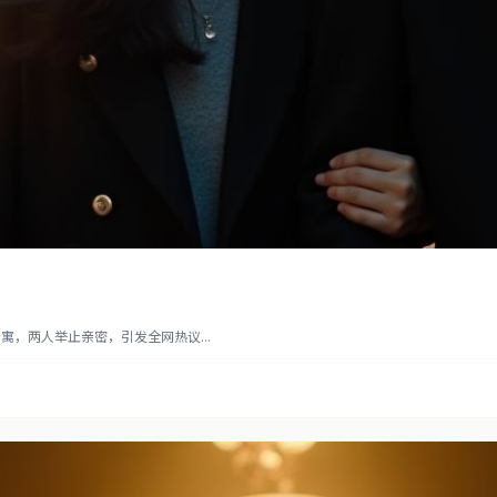
，两人举止亲密，引发全网热议...